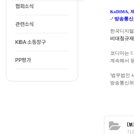
협회소식
KoDiMA,
제
-
‘ 방송통
관련소식
한국디지털
비대칭규제
KIBA 소통창구
코디마는 
PP평가
계속해서 등
'
법무법인 
방송통신위
(
712