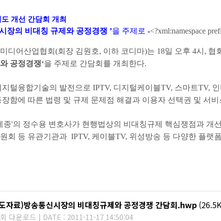
도 개선 간담회 개최
신시장의 비대칭 규제와 공정경쟁 ’
을 주제로
-
<?xml:namespace prefi
미디어산업협회
(
회장 김원호
,
이하 코디마
)
는
18
일 오후
4
시
,
협
와 공정경쟁
‘
을 주제로 간담회를 개최한다
.
디지털융합기술의 발전으로
IPTV,
디지털케이블
TV,
스마트
TV,
인
장함에 따른 법령 및 규제 문제점 해결과 이용자 선택권 및 서
세종
'
의 정수용 변호사가 현행법상의 비대칭규제 핵심쟁점과 개
원회 등 유관기관과
IPTV,
케이블
TV,
위성방송 등 다양한 플랫
보도자료)방송통신시장의 비대칭규제와 공정경쟁 간담회.hwp
(26.5K
회 다운로드 | DATE : 2011-11-17 14:50:04