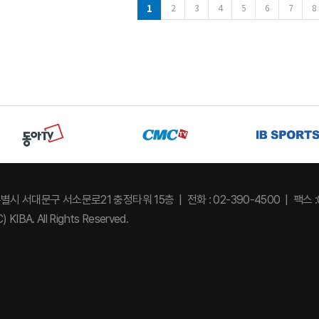
1
다음
2
3
4
5
6
7
8
특별시 서대문구 서소문로21 충정타워 15층
전화 : 02-390-4500
팩스 :
) KIBA. All Rights Reserved.