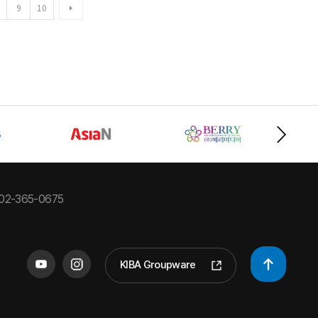
9
10
02-365-0675
KIBA Groupware