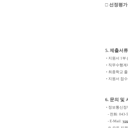
□ 선정평가
5. 제출서
◦ 지원서 1부 (
◦ 직무수행계획서
◦ 최종학교 졸
◦ 지원서 접수기간
6. 문의 및
◦ 정보통신정
- 전화: 043-5
- E-Mail:
you
※ 모든 지원 