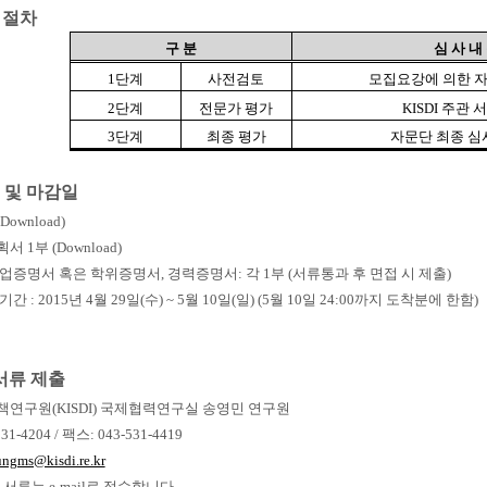
 절차
구 분
심 사 내
1
단계
사전검토
모집요강에 의한 자
2
단계
전문가 평가
KISDI
주관 서
3
단계
최종 평가
자문단 최종 심
류 및 마감일
Download)
 1부 (Download)
업증명서 혹은 학위증명서, 경력증명서: 각 1부 (서류통과 후 면접 시 제출)
 : 2015년 4월 29일(수) ~ 5월 10일(일) (5월 10일 24:00까지 도착분에 한함)
 서류 제출
책연구원(KISDI) 국제협력연구실 송영민 연구원
31-4204 / 팩스: 043-531-4419
ngms@kisdi.re.kr
서류는 e-mail로 접수합니다.