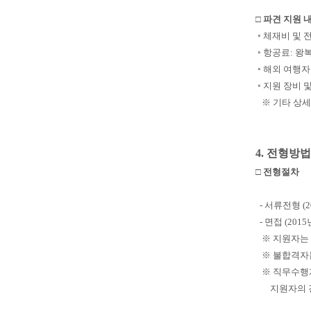
□ 파견 지원 
◦ 체재비 및 
◦ 항공료: 왕
◦ 해외 여행자
◦ 지원 장비 
※ 기타 상세
4. 전형방
□ 전형절차
- 서류전형 (2
- 면접 (20
※ 지원자는 
※ 불합격자는
※ 직무수행계
지원자의 경우