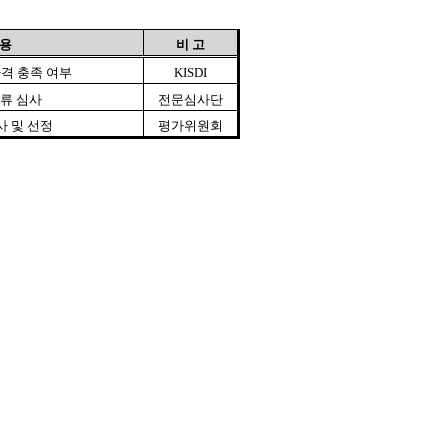
 용
비 고
격 충족 여부
KISDI
류 심사
전문심사단
사 및 선정
평가위원회