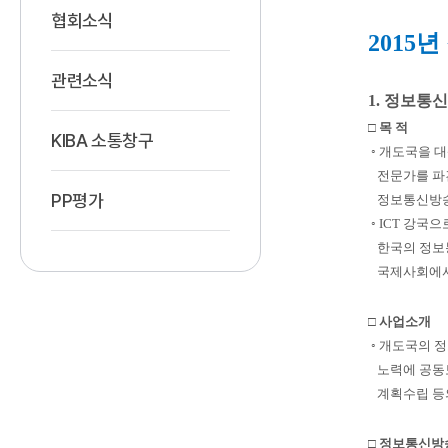
협회소식
2015
관련소식
1. 정보통
□ 목 적
KIBA 소통창구
◦ 개도국을 
전문가를 파견
PP평가
정보통신방송 
◦ ICT 강국으
한국의 정보통
국제사회에서 
□ 사업소개
◦ 개도국의 
노력에 공동보
계획수립 등의
□ 정보통신방