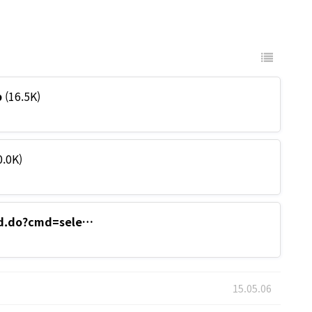
p
(16.5K)
0.0K)
ard.do?cmd=sele…
15.05.06